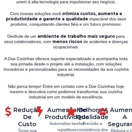
unem à alta tecnologia para impulsionar seu negócio.
otimiza custos, aumenta a
Com nossas soluções você
produtividade e garante a qualidade
impecável dos seus
produtos, conquistando clientes fiéis e um futuro promissor.
ambiente de trabalho mais seguro
Desfrute de um
para
menos riscos
seus colaboradores, com
de acidentes e doenças
ocupacionais.
A Due Cozinhas oferece suporte especializado e acompanha toda
sua jornada desde o projeto até a instalação, com soluções
inovadoras e personalizadas para as necessidades da sua cozinha
industrial.
Não perca tempo! Entre em contato com a Due Cozinhas hoje
mesmo e descubra como podemos transformar sua cozinha
industrial em um modelo de excelência.
Redução
Aumento De
Melhora A
Aumen
De
Produtividade
Qualidade
A
Custo
Segura
Automatize tarefas
Precisão e
repetitivas
consistência dos
Torne sua
Reduza o r