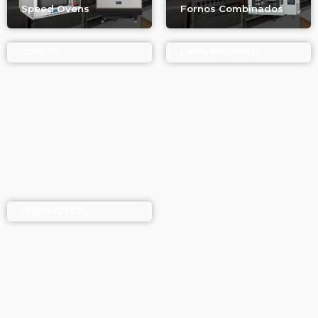
Speed Ovens
Fornos Combinados
Cocção
Linha Industrial
Higienização