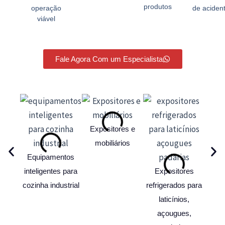
produtos
operação
de aciden
viável
Fale Agora Com um Especialista
Expositores e
mobiliários
Equipamentos
Buffe
inteligentes para
Expositores
dist
cozinha industrial
refrigerados para
laticínios,
açougues,