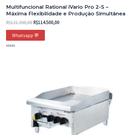
Multifuncional Rational iVario Pro 2-S –
Máxima Flexibilidade e Produção Simultânea
R$
121.200,00
R$
114.500,00
Whatsapp 💬
Avaliação
0
de
5