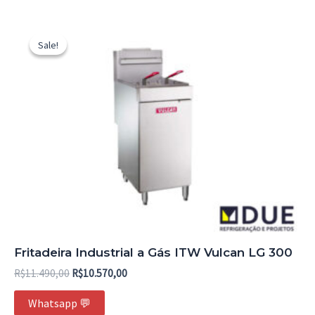
O
O
preço
preço
Sale!
Sale!
original
atual
era:
é:
R$11.490,00.
R$10.570,00.
Fritadeira Industrial a Gás ITW Vulcan LG 300
R$
11.490,00
R$
10.570,00
Whatsapp 💬