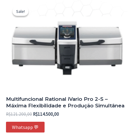
5
O
O
preço
preço
Sale!
Sale!
original
atual
era:
é:
R$121.200,00.
R$114.500,00.
Multifuncional Rational iVario Pro 2-S –
Máxima Flexibilidade e Produção Simultânea
R$
121.200,00
R$
114.500,00
Whatsapp 💬