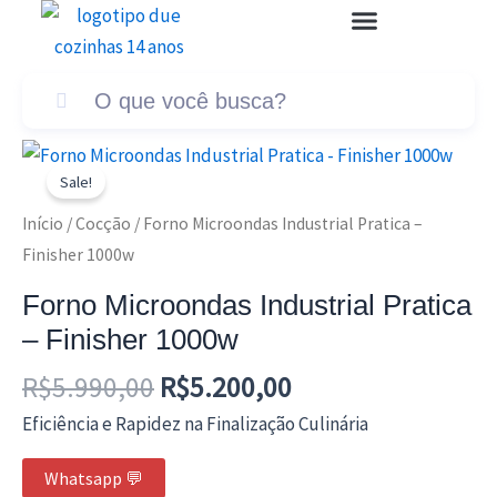
Ir
para
o
conteúdo
O
O
preço
preço
Sale!
original
atual
Início
/
Cocção
/ Forno Microondas Industrial Pratica –
era:
é:
Finisher 1000w
R$5.990,00.
R$5.200,00.
Forno Microondas Industrial Pratica
– Finisher 1000w
R$
5.990,00
R$
5.200,00
Eficiência e Rapidez na Finalização Culinária
Whatsapp 💬