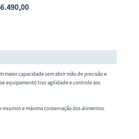
:
é:
6.490,00
9.780,00.
R$46.490,00.
m maior capacidade sem abrir mão de precisão e
esse equipamento traz agilidade e controle aos
 de insumos e máxima conservação dos alimentos.