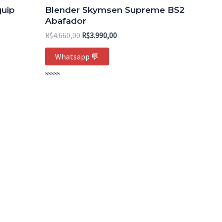
era:
é:
quip
Blender Skymsen Supreme BS2
0,00.
R$4.660,00.
R$3.990,00.
Abafador
R$
4.660,00
R$
3.990,00
Whatsapp 💬
Avaliação
0
de
5