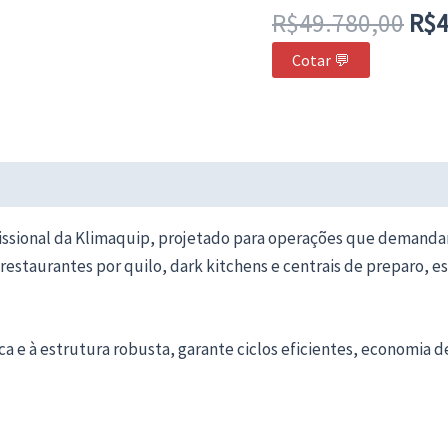
era
R$
49.780,00
R$
4
R$4
Cotar 💬
fissional da Klimaquip, projetado para operações que demanda
, restaurantes por quilo, dark kitchens e centrais de preparo, 
ica e à estrutura robusta, garante ciclos eficientes, economia