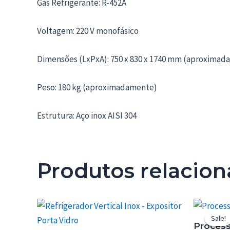
Gás Refrigerante: R-452A
Voltagem: 220 V monofásico
Dimensões (LxPxA): 750 x 830 x 1740 mm (aproxima
Peso: 180 kg (aproximadamente)
Estrutura: Aço inox AISI 304
Produtos relacio
Sale!
Sale!
Process