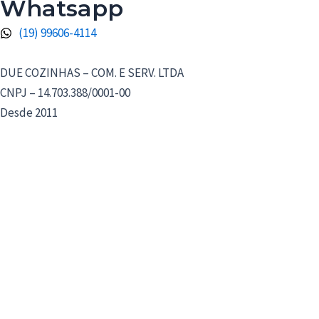
Whatsapp
(19) 99606-4114
DUE COZINHAS – COM. E SERV. LTDA
CNPJ – 14.703.388/0001-00
Desde 2011
Iniciar Conversa
1
1 Mensagem Não Lida