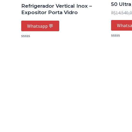
50 Ultra
Refrigerador Vertical Inox –
Expositor Porta Vidro
R$
14.540,
Whatsa
Whatsapp 💬
Avaliação
Avaliação
0
0
de
de
5
5