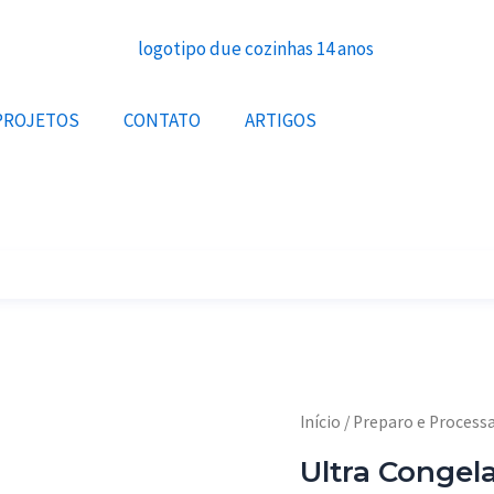
PROJETOS
CONTATO
ARTIGOS
O
Início
/
Preparo e Proces
pre
Ultra Congel
ori