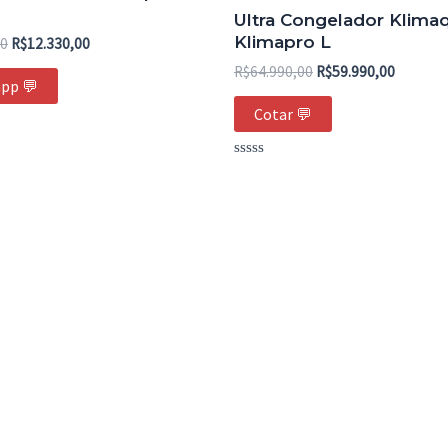
era:
é:
era:
é:
Ultra Congelador Klima
R$14.540,00.
R$12.330,00.
R$64.990,00.
R$59.99
Klimapro L
00
R$
12.330,00
R$
64.990,00
R$
59.990,00
pp 💬
Cotar 💬
Avaliação
0
de
5